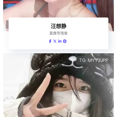
汪想静
首席市场官