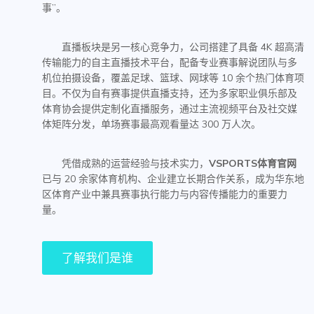
事”。
直播板块是另一核心竞争力，公司搭建了具备 4K 超高清
传输能力的自主直播技术平台，配备专业赛事解说团队与多
机位拍摄设备，覆盖足球、篮球、网球等 10 余个热门体育项
目。不仅为自有赛事提供直播支持，还为多家职业俱乐部及
体育协会提供定制化直播服务，通过主流视频平台及社交媒
体矩阵分发，单场赛事最高观看量达 300 万人次。
凭借成熟的运营经验与技术实力，
VSPORTS体育官网
已与 20 余家体育机构、企业建立长期合作关系，成为华东地
区体育产业中兼具赛事执行能力与内容传播能力的重要力
量。
了解我们是谁