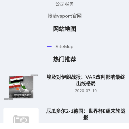
公司服务
接洽
vsport官网
网站地图
SiteMap
热门推荐
埃及对伊朗战报：VAR改判影响最终
出线格局
2026-07-10
厄瓜多尔2-1德国：世界杯E组末轮战
报
2026-07-04