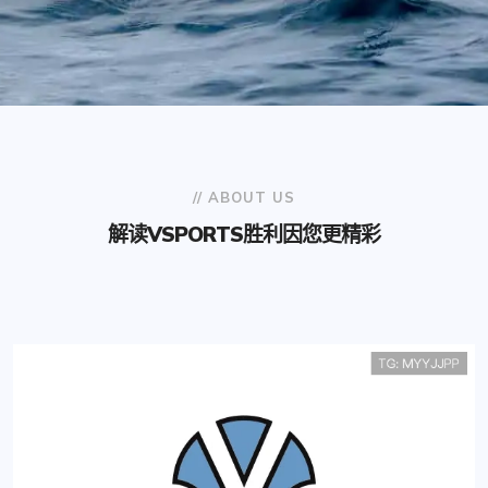
// ABOUT US
解读
VSPORTS胜利因您更精彩