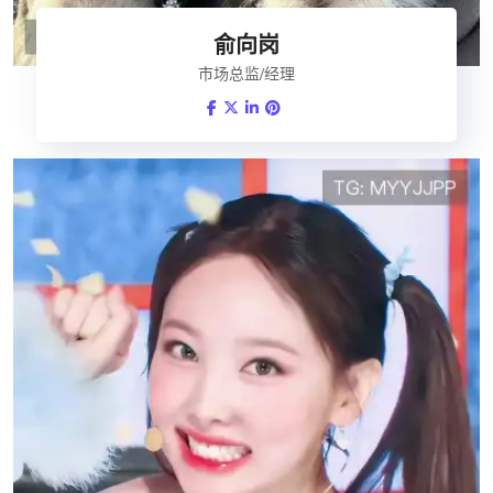
俞向岗
市场总监/经理