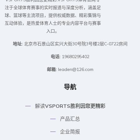
注于全球体育赛事的实时报道与深度分析，涵盖足
球、篮球等主流项目，提供权威数据、精彩集锦与
互动体验，是热爱体育人士的专业内容平台与赛事
入口。
地址:
北京市石景山区实兴大街30号院3号楼2层C-0722房间
电话:
19680295402
邮箱:
leaden@126.com
导航
解读
VSPORTS胜利因您更精彩
产品汇总
企业简报