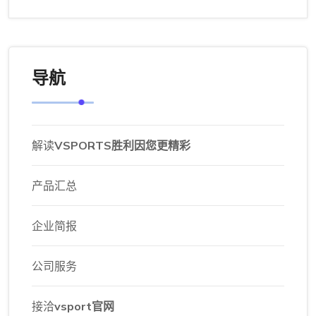
导航
解读
VSPORTS胜利因您更精彩
产品汇总
企业简报
公司服务
接洽
vsport官网