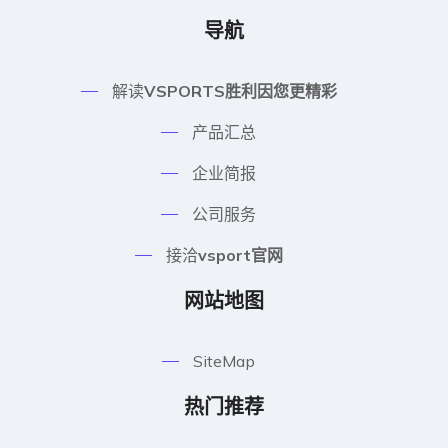
导航
解读
VSPORTS胜利因您更精彩
产品汇总
企业简报
公司服务
接洽
vsport官网
网站地图
SiteMap
热门推荐