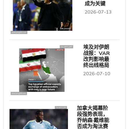
成为关键
2026-07-13
埃及对伊朗
战报：VAR
改判影响最
终出线格局
2026-07-10
加拿大揭幕阶
段强势表现，
乔纳森·戴维能
否成为淘汰赛