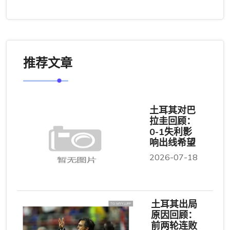
推荐文章
土耳其对巴
拉圭回顾：
0-1失利影
响出线希望
2026-07-18
土耳其出局
原因回顾：
前两轮连败