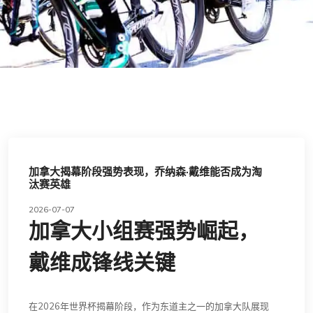
加拿大揭幕阶段强势表现，乔纳森·戴维能否成为淘
汰赛英雄
2026-07-07
加拿大小组赛强势崛起，
戴维成锋线关键
在2026年世界杯揭幕阶段，作为东道主之一的加拿大队展现