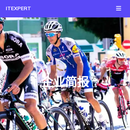
企业简报
首页
企业简报