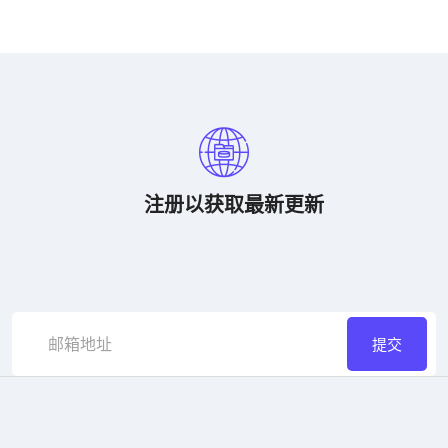
注册以获取最新更新
提交