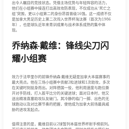
出令人瞩目的竞技状态。凭借主场优势与年轻阵容的活力，
他们在小组赛中接连打出高效攻防表现，不仅成功从“死亡之
组”突围，更以小组第二的身份昂首晋级16强。这一成绩不仅
是加拿大男足历史上第二次闯入世界杯淘汰赛（首次为1986
年），也是球队近年来青训成果与战术体系成熟的集中体
现。
乔纳森·戴维：锋线尖刀闪
耀小组赛
效力于法甲里尔的前锋乔纳森·戴维无疑是加拿大本届赛事的
最大亮点。他在三场小组赛中贡献2粒进球和1次助攻，多次
在关键时刻挺身而出。对阵德国一役，他利用速度与跑位撕
开对手防线，打入扳平比分的关键进球；面对日本时，他又
送出精准直塞助攻队友破门。其冷静的临门一脚、出色的无
球跑动以及对比赛节奏的把握，使他成为加拿大前场最具威
胁的进攻发起点。
值得注意的是，戴维目前以2球暂列本届世界杯射手榜前列。