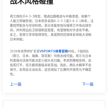
战术风格碰撞
荷兰倾向于4-3-3阵型，强调边路推进与中路渗透，依赖个
人能力突破防线；日本则多采用4-2-3-1或3-4-2-1体系，注
重短传配合与空间利用。若日本能有效压缩荷兰中场出球空
间，并利用边后卫前插制造宽度，有望限制对手进攻节奏。
反之，若荷兰早早取得领先，其成熟的控球体系将极大消耗
日本体能。
2026年世界杯扩军至
VSPORTS体育官网
48队，F组四队
（荷兰、日本、瑞典、突尼斯）均有出线可能。荷兰与日本
的直接对话很可能决定小组头名归属。考虑到赛程安排，此
役若打平，双方都将面临末轮苦战。因此，两队大概率不会
保守，反而会主动出击，这也增加了比赛的开放性与不确定
性。
上一篇
下一篇