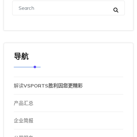
导航
解读
VSPORTS胜利因您更精彩
产品汇总
企业简报