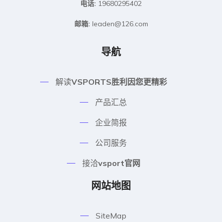
电话:
19680295402
邮箱:
leaden@126.com
导航
解读
VSPORTS胜利因您更精彩
产品汇总
企业简报
公司服务
接洽
vsport官网
网站地图
SiteMap