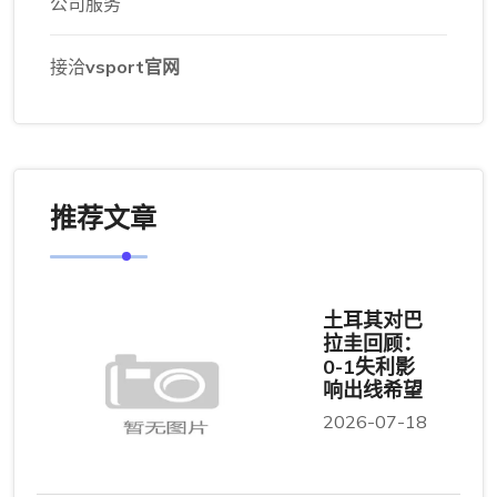
公司服务
接洽
vsport官网
推荐文章
土耳其对巴
拉圭回顾：
0-1失利影
响出线希望
2026-07-18