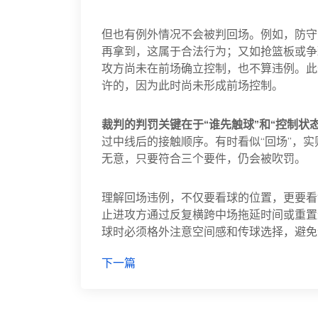
但也有例外情况不会被判回场。例如，防守
再拿到，这属于合法行为；又如抢篮板或争
攻方尚未在前场确立控制，也不算违例。此
许的，因为此时尚未形成前场控制。
裁判的判罚关键在于“谁先触球”和“控制状
过中线后的接触顺序。有时看似“回场”，
无意，只要符合三个要件，仍会被吹罚。
理解回场违例，不仅要看球的位置，更要看“
止进攻方通过反复横跨中场拖延时间或重置
球时必须格外注意空间感和传球选择，避免
下一篇