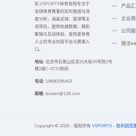
彩,VSPORTS体育官网专注于
产品汇
全球体育赛事的实时报道与深
企业简
度分析，涵盖足球、篮球等主
流项目，提供权威数据、精彩
公司服
集锦与互动体验，是热爱体育
人士的专业内容平台与赛事入
接洽
v
口。
地址:
北京市石景山区实兴大街30号院3号
楼2层C-0722房间
电话:
19680295402
邮箱:
leaden@126.com
Copyright © 2026 - 版权所有
VSPORTS - 胜利因