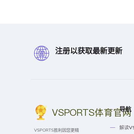
注册以获取最新更新
导航
解读
V
VSPORTS胜利因您更精