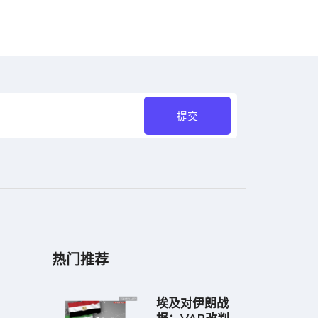
提交
热门推荐
埃及对伊朗战