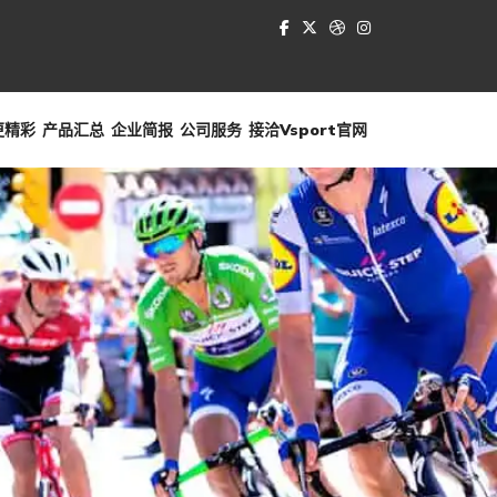
更精彩
产品汇总
企业简报
公司服务
接洽
Vsport官网