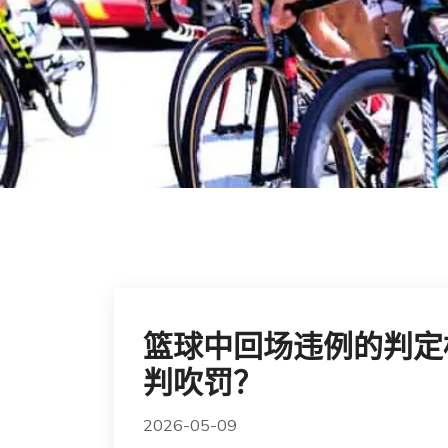
篮球中回场违例的判定
判吹罚？
2026-05-09