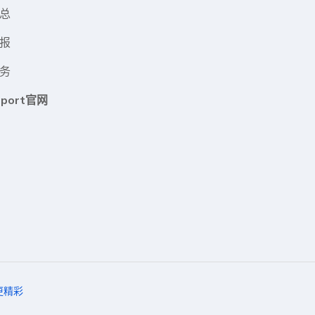
总
报
务
sport官网
您更精彩