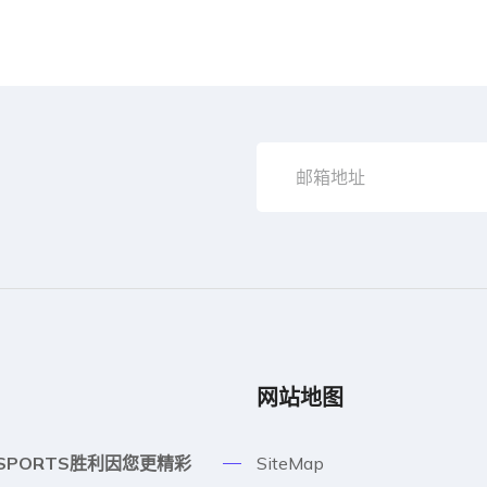
网站地图
SPORTS胜利因您更精彩
SiteMap