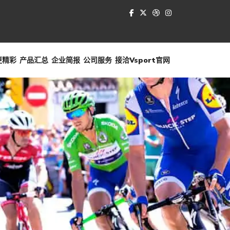
更精彩
产品汇总
企业简报
公司服务
接洽
Vsport官网