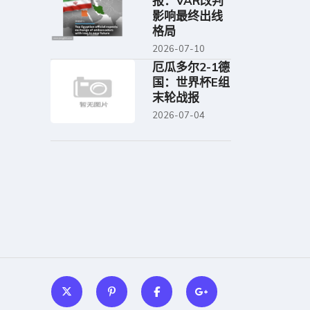
报：VAR改判
影响最终出线
格局
2026-07-10
厄瓜多尔2-1德
国：世界杯E组
末轮战报
2026-07-04