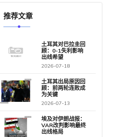
推荐文章
土耳其对巴拉圭回
顾：0-1失利影响
出线希望
2026-07-18
土耳其出局原因回
顾：前两轮连败成
为关键
2026-07-13
埃及对伊朗战报：
VAR改判影响最终
出线格局