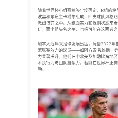
随着世界杯小组赛抽签尘埃落定，B组的格
波黑和东道主卡塔尔组成，四支球队风格迥
激烈博弈之中。从纸面实力和近期状态来看
伍，而小组头名之争，也极可能在这两者之
加拿大近年来足球发展迅猛，凭借2022
流联赛效力的球员——如阿方索·戴维斯、
力显著提升。他们在中北美及加勒比海地区
术执行力与团队凝聚力。若能在世界杯正赛
动。