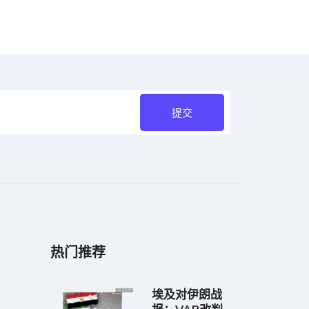
提交
热门推荐
埃及对伊朗战